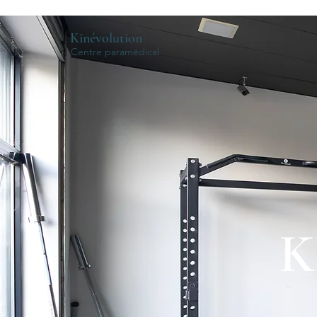
Kinévolution
Centre paramédical
K