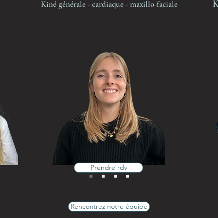
K
Kiné générale - cardiaque - maxillo-faciale
Prendre rdv
Rencontrez notre équipe