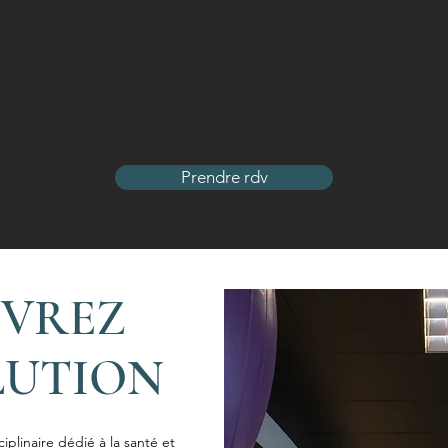
Prendre rdv
VREZ
LUTION
ciplinaire dédié à la santé et