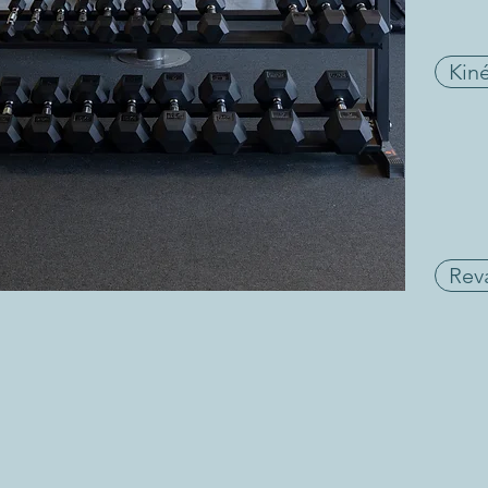
Kiné
Rev