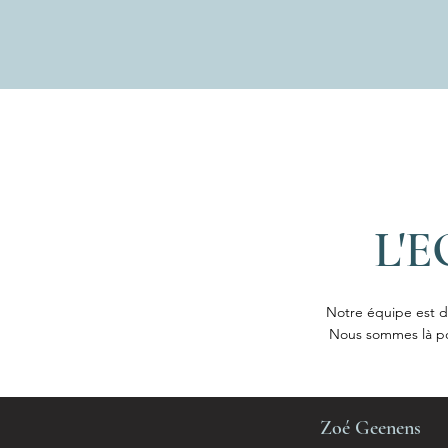
L'
Notre équipe est dé
Nous sommes là pou
Zoé Geenens