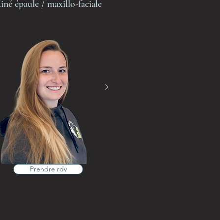
iné épaule / maxillo-faciale
Prendre rdv