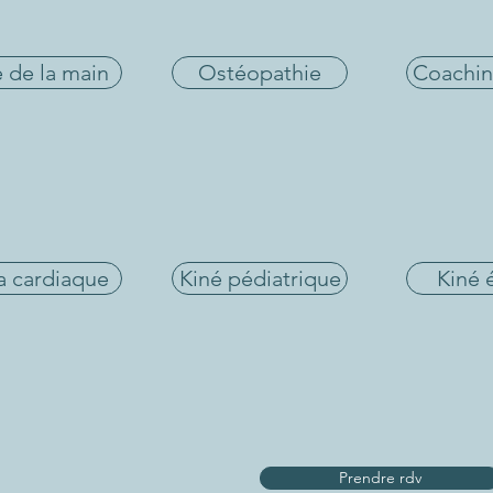
 de la main
Ostéopathie
Coachin
a cardiaque
Kiné pédiatrique
Kiné 
Prendre rdv