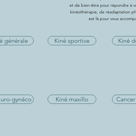
et de bien-être pour répondre à v
kinésithérapie, de réadaptation p
est là pour vous accomp
é générale
Kiné sportive
Kiné d
 uro-gynéco
Kiné maxillo
Cancer