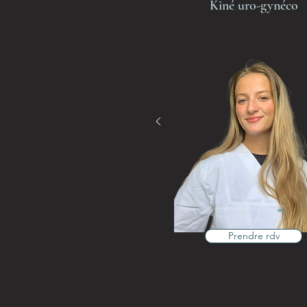
Kiné uro-gynéco
Prendre rdv