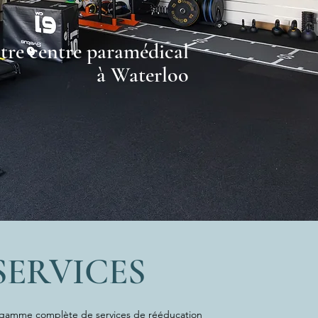
tre centre paramédical
à Waterloo
SERVICES
e gamme complète de services de rééducation