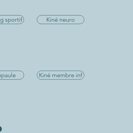
g sportif
Kiné neuro
épaule
Kiné membre inf