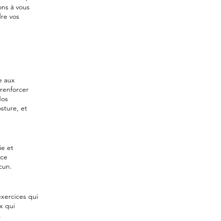
ons à vous
dre vos
e aux
 renforcer
Nos
sture, et
ie et
rce
cun.
xercices qui
x qui
.