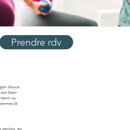
Prendre rdv
 gym douce
 son bien-
ntenir ou
sommes là
 seniors, en