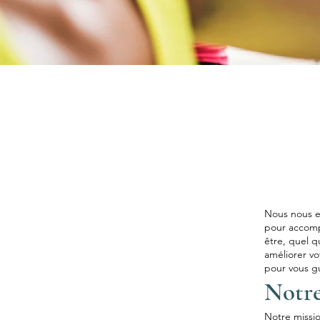
Nous nous e
pour accomp
être, quel q
améliorer v
pour vous gu
Notre
Notre missio