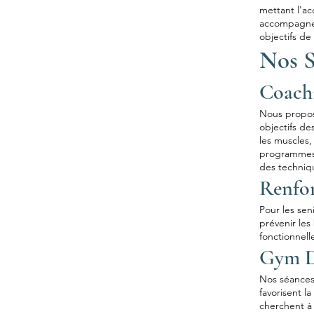
mettant l'ac
accompagner 
objectifs de
Nos S
Coachi
Nous propos
objectifs de
les muscles,
programmes i
des techniq
Renfo
Pour les sen
prévenir les
fonctionnell
Gym D
Nos séances
favorisent l
cherchent à 