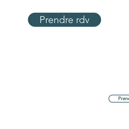
Prendre rdv
Menu
Réservat
E-mail :
Accueil
kinevolution
Services
Tél : +32 475
Adresse :
Notre Equipe
Chaussée Bar
Contact
Pren
Termes et conditions
Politique de confidential