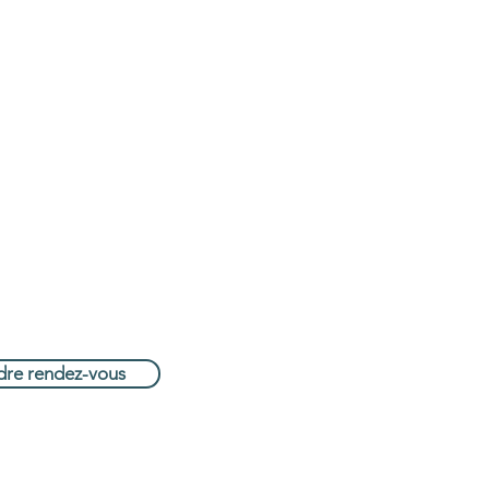
ions
.waterloo@gmail.com
 62 95 16
a 604 Bt5, 1410 Waterloo
dre rendez-vous
ité