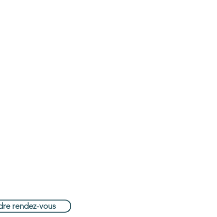
ions
.waterloo@gmail.com
 62 95 16
a 604 Bt5, 1410 Waterloo
dre rendez-vous