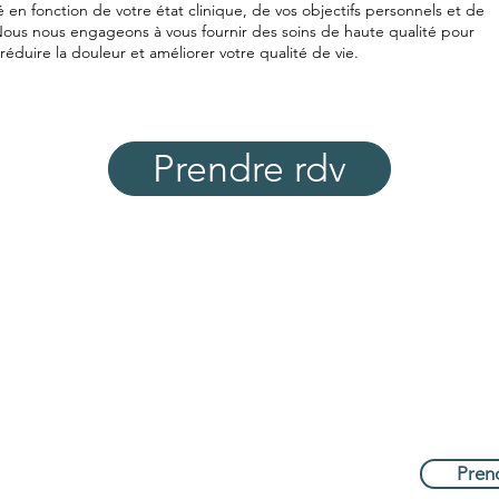
 en fonction de votre état clinique, de vos objectifs personnels et de
 Nous nous engageons à vous fournir des soins de haute qualité pour
réduire la douleur et améliorer votre qualité de vie.
Prendre rdv
Menu
Réservat
E-mail :
Accueil
kinevolution
Services
Tél : +32 475
Adresse :
Notre Equipe
Chaussée Bar
Contact
Pren