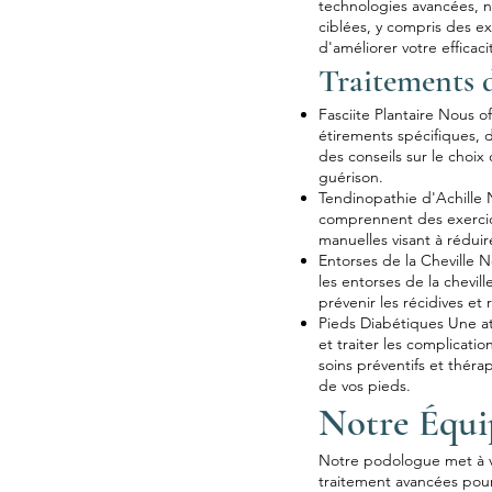
technologies avancées, 
ciblées, y compris des e
d'améliorer votre efficaci
Traitements d
Fasciite Plantaire Nous o
étirements spécifiques, 
des conseils sur le choix
guérison.
Tendinopathie d'Achille 
comprennent des exercic
manuelles visant à réduir
Entorses de la Cheville
les entorses de la chevill
prévenir les récidives et
Pieds Diabétiques Une at
et traiter les complicatio
soins préventifs et théra
de vos pieds.
Notre Équi
Notre podologue met à v
traitement avancées pour