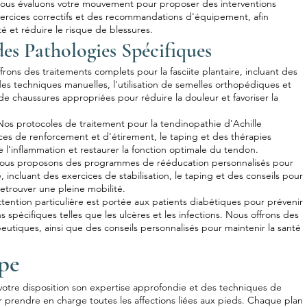
nous évaluons votre mouvement pour proposer des interventions
xercices correctifs et des recommandations d'équipement, afin
té et réduire le risque de blessures.
es Pathologies Spécifiques
ffrons des traitements complets pour la fasciite plantaire, incluant des
des techniques manuelles, l'utilisation de semelles orthopédiques et
 de chaussures appropriées pour réduire la douleur et favoriser la
Nos protocoles de traitement pour la tendinopathie d'Achille
es de renforcement et d'étirement, le taping et des thérapies
e l'inflammation et restaurer la fonction optimale du tendon.
 Nous proposons des programmes de rééducation personnalisés pour
e, incluant des exercices de stabilisation, le taping et des conseils pour
 retrouver une pleine mobilité.
tention particulière est portée aux patients diabétiques pour prévenir
ns spécifiques telles que les ulcères et les infections. Nous offrons des
peutiques, ainsi que des conseils personnalisés pour maintenir la santé
pe
otre disposition son expertise approfondie et des techniques de
 prendre en charge toutes les affections liées aux pieds. Chaque plan