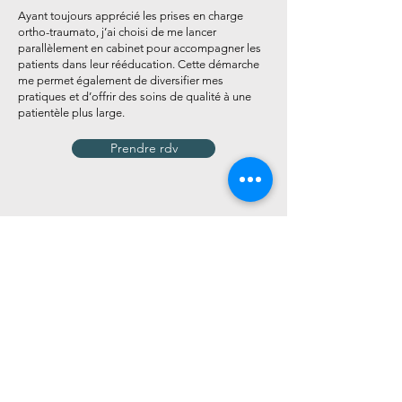
Ayant toujours apprécié les prises en charge
ortho-traumato, j’ai choisi de me lancer
parallèlement en cabinet pour accompagner les
patients dans leur rééducation. Cette démarche
me permet également de diversifier mes
pratiques et d’offrir des soins de qualité à une
patientèle plus large.
Prendre rdv
Téléphone
+32 471 76 15 55
E-mail
fauconnier.kine@gmail.com
Français
Langues parlées
Anglais
Jours de consultation
Mercredi
16.00 - 20.00
Jeudi
7.30 - 11.30